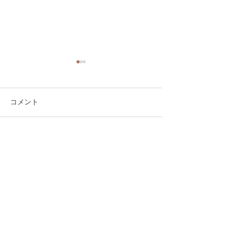
コメント
コメントを追加…
【学会報告】第46回日本
【学会報告】第5
歯科薬物療法学会総会学
口腔外科学会 
術大会が開催されました
部学術集会が開
した
徳島大学大学院医歯薬学研究部
顎口腔疾患制御学分野