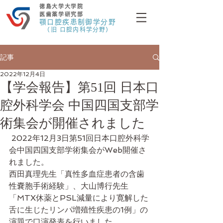
徳島大学大学院
医歯薬学研究部
顎口腔疾患制御学分野
（旧 口腔内科学分野）
記事
2022年12月4日
【学会報告】第51回 日本口
腔外科学会 中国四国支部学
術集会が開催されました
 2022年12月3日第51回日本口腔外科学
会中国四国支部学術集会がWeb開催さ
れました。
西田真理先生「真性多血症患者の含歯
性嚢胞手術経験」、大山博行先生
「MTX休薬とPSL減量により寛解した
舌に生じたリンパ増殖性疾患の1例」の
演題で口演発表を行いました。