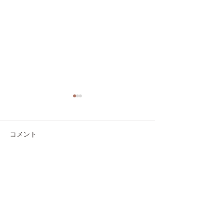
コメント
コメントを追加…
【学会報告】第46回日本
【学会報告】第5
歯科薬物療法学会総会学
口腔外科学会 
術大会が開催されました
部学術集会が開
した