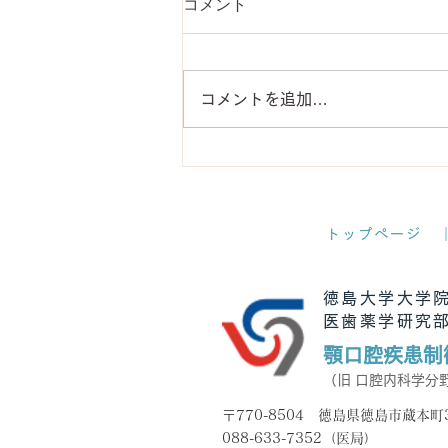
コメント
コメントを追加…
令和8年度 徳島大学口腔内科
同門会（夏の部）を開催しま
した
トップページ
徳島大学大学
医歯薬学研究
顎口腔疾患制
（旧 口腔内科学分
〒770-8504 徳島県徳島市蔵本町3-
088-633-7352
（医局）