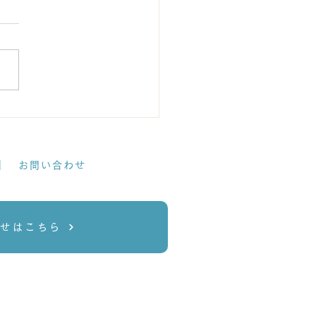
会報告】第55回 日本口腔
学会 中国四国支部学術集
開催されました
｜
お問い合わせ
せはこちら