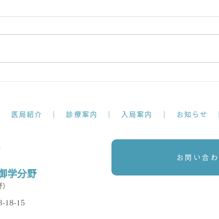
【学会報告】第46回日本歯科
【学
薬物療法学会総会学術大会が
外科
開催されました
会が
｜
医局紹介
｜
診療案内
｜
入局案内
｜
お知らせ
院
部
お問い合わ
御学分野
野）
18-15